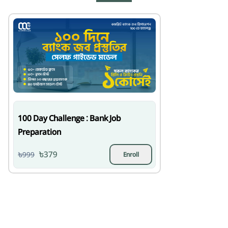
100 Day Challenge : Bank Job
Preparation
৳379
৳999
Enroll