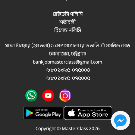
প্রাইভেসি পলিসি
শর্তাবলী
রিফান্ড পলিসি
সাফা টাওয়ার (২য় তলা) ১ কাপাসগোলা রোড অলি খাঁ মসজিদ মোড়
চকবাজার, চট্টগ্রাম।
bankjobmasterclass@gmail.com
+৮৮০ ১৩২৫-০৭৫০০৪
+৮৮০ ১৩২৫-০৭৫০০৫
Copyright © MasterClass 2026