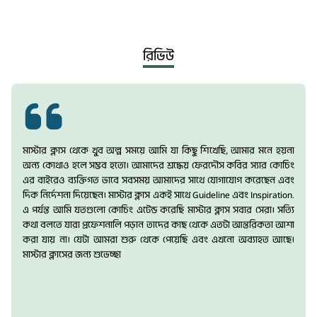
রিভিউ
মাস্টার ক্লাস থেকে খুব অল্প সময়ে আমি যা কিছু শিখেছি, আমার মনে হয়না
অন্য কোথাও হলে সম্ভব হতো। আমাদের শ্রদ্ধেয় ফেরদৌস কবির স্যার কোচিং
এর বাইরেও ব্যক্তিগত ভাবে সবসময় আমাদের সাথে যোগাযোগ করেছেন এবং
দিক নির্দেশনা দিয়েছেন। মাস্টার ক্লাস একই সাথে Guideline এবং Inspiration.
এ পর্যন্ত আমি যতগুলো কোচিং এটেন্ড করেছি মাস্টার ক্লাস সবার সেরা। সত্যি
কথা বলতে যারা প্রফেশনালি পড়ান তাদের কাছ থেকে এতটা আন্তরিকতা আশা
করা যায় না। যেটা আমরা শুরু থেকে পেয়েছি এবং এখনো অব্যাহত আছে।
মাস্টার ক্লাসের জন্য শুভেচ্ছা