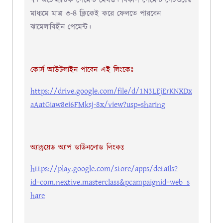
৭। অটোম্যাটিক পেমেন্ট মেথড। বিকাশ পেমেন্ট গেটওয়ের
মাধ্যমে মাত্র ৩-৪ ক্লিকেই করে ফেলতে পারবেন
ঝামেলাবিহীন পেমেন্ট।
কোর্স আউটলাইন পাবেন এই লিংকেঃ
https://drive.google.com/file/d/1N3LEjErKNXDx
aAatGiaw8ei6FMksj-8x/view?usp=sharing
অ্যান্ড্রয়েড অ্যাপ ডাউনলোড লিংকঃ
https://play.google.com/store/apps/details?
id=com.nextive.masterclass&pcampaignid=web_s
hare